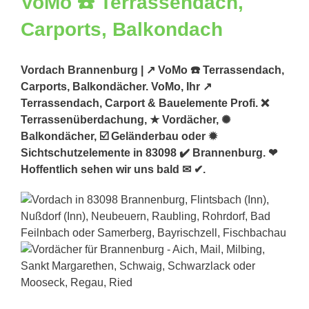
Vordach Brannenburg | ↗️ VoMo ☎️ Terrassendach,
Carports, Balkondächer. VoMo, Ihr ↗️
Terrassendach, Carport & Bauelemente Profi. ❌
Terrassenüberdachung, ★ Vordächer, ✺
Balkondächer, ☑️ Geländerbau oder ✹
Sichtschutzelemente in 83098 ✔️ Brannenburg. ❤
Hoffentlich sehen wir uns bald ✉ ✔.