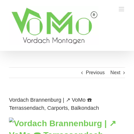
Skip
to
content
Previous
Next
Vordach Brannenburg | ↗️ VoMo ☎️
Terrassendach, Carports, Balkondach