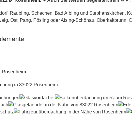
3022 ✔️ Rosenheim. ❤ Auch Sie werden begeistert sein ✉ ✔.
elemente