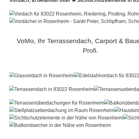
Vordach, ☑️ Geländer oder ✹ Sichtschutzelemente in 8
VoMo, Ihr Terrassendach, Carport & Bau
Profi.