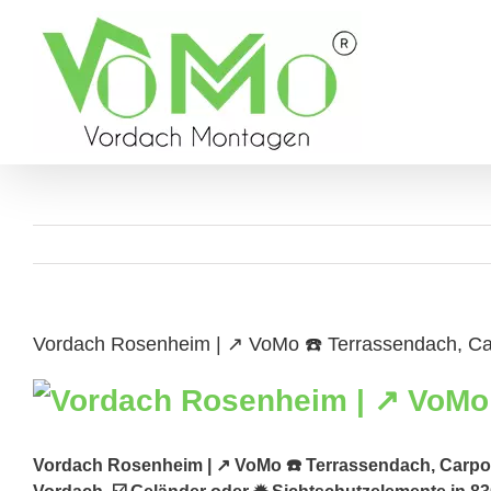
Skip
to
content
Vordach Rosenheim | ↗️ VoMo ☎️ Terrassendach, Ca
Vordach Rosenheim | ↗️ VoMo ☎️ Terrassendach, Carpor