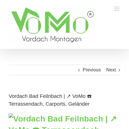
Skip
to
content
Previous
Next
Vordach Bad Feilnbach | ↗️ VoMo ☎️
Terrassendach, Carports, Geländer