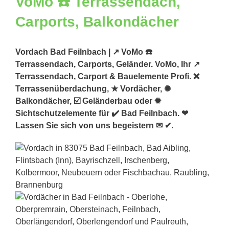
Vordach Bad Feilnbach | ↗️ VoMo ☎️
Terrassendach, Carports, Geländer. VoMo, Ihr ↗️
Terrassendach, Carport & Bauelemente Profi. ❌
Terrassenüberdachung, ★ Vordächer, ✺
Balkondächer, ☑️ Geländerbau oder ✹
Sichtschutzelemente für ✔️ Bad Feilnbach. ❤
Lassen Sie sich von uns begeistern ✉ ✔.