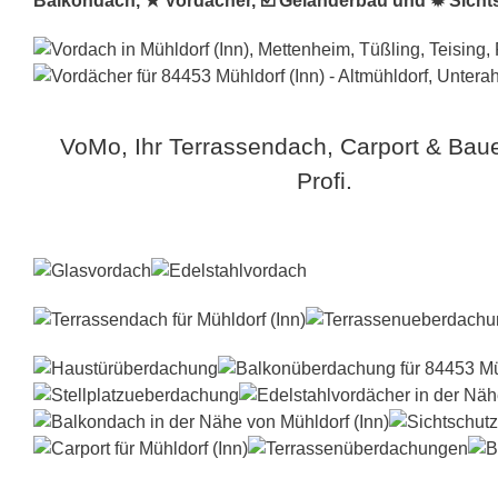
Balkondach, ★ Vordächer, ☑️ Geländerbau und ✹ Sichtsc
VoMo, Ihr Terrassendach, Carport & Bau
Profi.