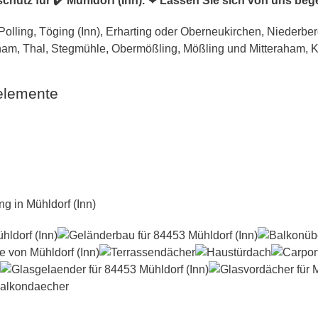
hutz für ✔️ Mühldorf (Inn). ❤ Lassen Sie sich von uns beg
elemente