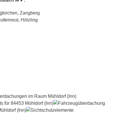
eistern ✉ ✔.