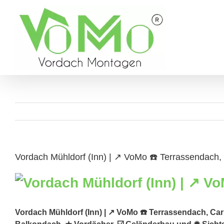
Skip
to
content
Vordach Mühldorf (Inn) | ↗️ VoMo ☎️ Terrassendach,
Vordach Mühldorf (Inn) | ↗️ VoMo ☎️ Terrassendach, Ca