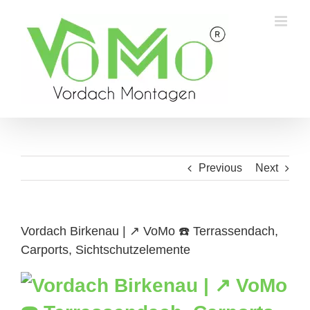
Skip
to
content
Previous
Next
Vordach Birkenau | ↗️ VoMo ☎️ Terrassendach,
Carports, Sichtschutzelemente